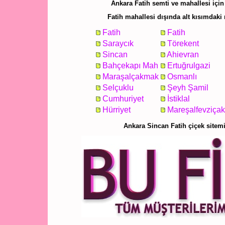
Ankara Fatih semti ve mahallesi için 
Fatih mahallesi dışında alt kısımdaki 
Fatih
Fatih
Saraycık
Törekent
Sincan
Ahievran
Bahçekapı Mah
Ertuğrulgazi
Maraşalçakmak
Osmanlı
Selçuklu
Şeyh Şamil
Cumhuriyet
İstiklal
Hürriyet
Mareşalfevziça
Ankara Sincan Fatih çiçek sitem