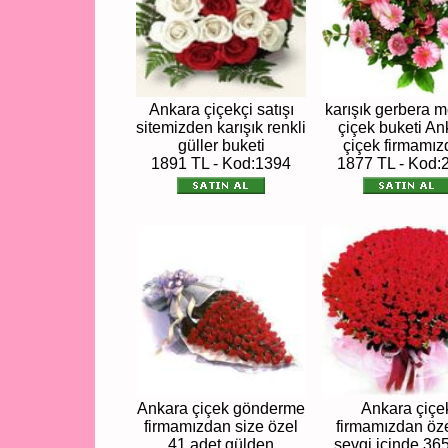
Ankara çiçekçi satışı
karışık gerbera 
sitemizden karışık renkli
çiçek buketi An
güller buketi
çiçek firmamı
1891 TL - Kod:1394
1877 TL - Kod:
Ankara çiçek gönderme
Ankara çiçe
firmamızdan size özel
firmamızdan öz
41 adet gülden
sevgi içinde 36