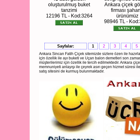
oluşturulmuş buket
Ankara çiçek g
tanzimi
firması şaha
12196 TL - Kod:3264
ürünümüz
98946 TL - Kod
Sayfalar:
1
2
3
4
5
Ankara Sincan Fatih Çiçek sitemizde sizlere özen ile hazırl
için özellik ile ayı buketi ve Uçan balon demetleri son zama
müşterilerimiz için özellik ile tercih edilmektedir. Ankara çiçek
memnuniyeti anlayışı ile çeyrek asırı geçen hizmet süresi il
satış sitesini de kurmuş bulunmaktadır.