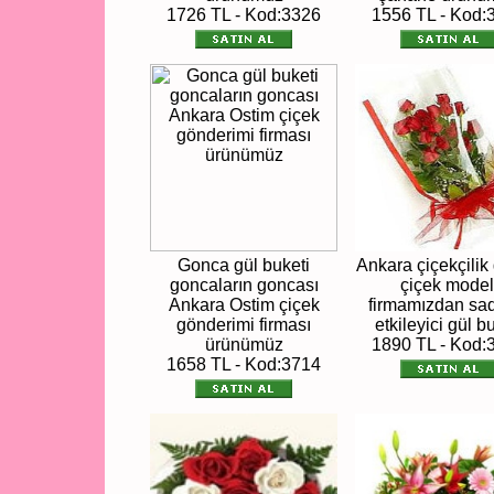
1726 TL - Kod:3326
1556 TL - Kod:
Gonca gül buketi
Ankara çiçekçilik
goncaların goncası
çiçek model
Ankara Ostim çiçek
firmamızdan sa
gönderimi firması
etkileyici gül b
ürünümüz
1890 TL - Kod:
1658 TL - Kod:3714