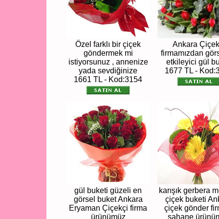
Özel farklı bir çiçek
Ankara Çiçek
göndermek mi
firmamızdan görs
istiyorsunuz , annenize
etkileyici gül b
yada sevdiğinize
1677 TL - Kod:
1661 TL - Kod:3154
gül buketi güzeli en
karışık gerbera 
görsel buket Ankara
çiçek buketi An
Eryaman Çiçekçi firma
çiçek gönder fi
ürünümüz
şahane ürünü