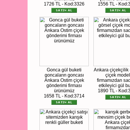
1726 TL - Kod:3326
1556 TL - Kod:
Gonca gül buketi
Ankara çiçekçilik
goncaların goncası
çiçek model
Ankara Ostim çiçek
firmamızdan sa
gönderimi firması
etkileyici gül b
ürünümüz
1890 TL - Kod:
1658 TL - Kod:3714