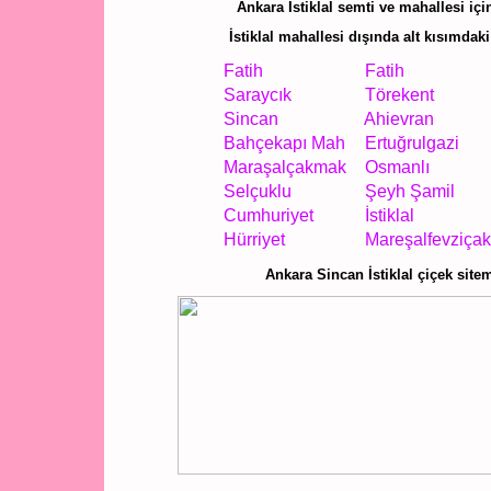
Ankara İstiklal semti ve mahallesi içi
İstiklal mahallesi dışında alt kısımdaki
Fatih
Fatih
Saraycık
Törekent
Sincan
Ahievran
Bahçekapı Mah
Ertuğrulgazi
Maraşalçakmak
Osmanlı
Selçuklu
Şeyh Şamil
Cumhuriyet
İstiklal
Hürriyet
Mareşalfevziça
Ankara Sincan İstiklal çiçek sit