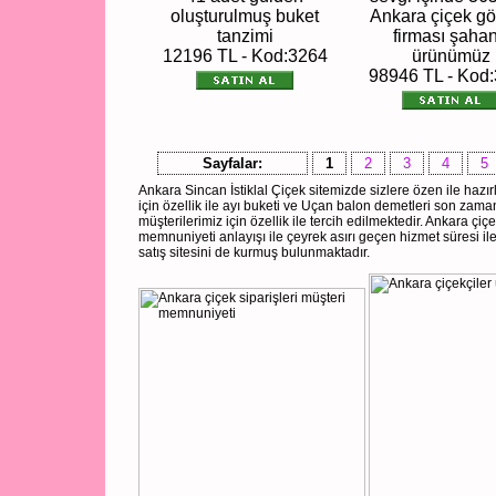
oluşturulmuş buket
Ankara çiçek g
tanzimi
firması şaha
12196 TL - Kod:3264
ürünümüz
98946 TL - Kod
Sayfalar:
1
2
3
4
5
Ankara Sincan İstiklal Çiçek sitemizde sizlere özen ile hazı
için özellik ile ayı buketi ve Uçan balon demetleri son zama
müşterilerimiz için özellik ile tercih edilmektedir. Ankara çiçek
memnuniyeti anlayışı ile çeyrek asırı geçen hizmet süresi il
satış sitesini de kurmuş bulunmaktadır.