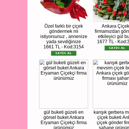
Özel farklı bir çiçek
Ankara Çiçek
göndermek mi
firmamızdan görs
istiyorsunuz , annenize
etkileyici gül b
yada sevdiğinize
1677 TL - Kod:
1661 TL - Kod:3154
gül buketi güzeli en
karışık gerbera 
görsel buket Ankara
çiçek buketi An
Eryaman Çiçekçi firma
çiçek gönder fi
ürünümüz
şahane ürünü