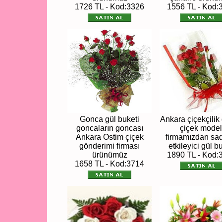
1726 TL - Kod:3326
1556 TL - Kod:
Gonca gül buketi
Ankara çiçekçilik
goncaların goncası
çiçek model
Ankara Ostim çiçek
firmamızdan sa
gönderimi firması
etkileyici gül b
ürünümüz
1890 TL - Kod:
1658 TL - Kod:3714