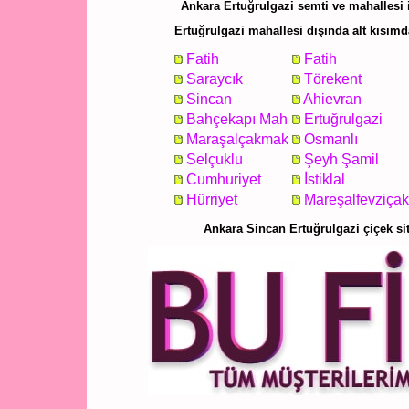
Ankara Ertuğrulgazi semti ve mahallesi iç
Ertuğrulgazi mahallesi dışında alt kısımda
Fatih
Fatih
Saraycık
Törekent
Sincan
Ahievran
Bahçekapı Mah
Ertuğrulgazi
Maraşalçakmak
Osmanlı
Selçuklu
Şeyh Şamil
Cumhuriyet
İstiklal
Hürriyet
Mareşalfevziça
Ankara Sincan Ertuğrulgazi çiçek si