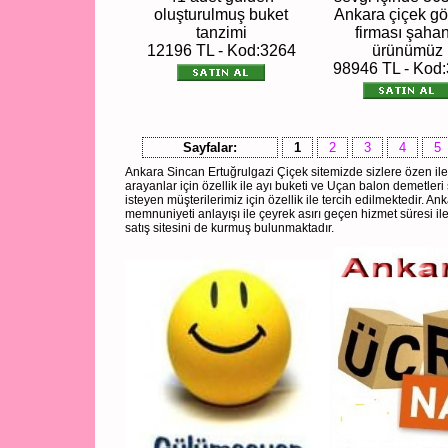
oluşturulmuş buket
Ankara çiçek g
tanzimi
firması şaha
12196 TL - Kod:3264
ürünümüz
98946 TL - Kod
Sayfalar:
1
2
3
4
5
Ankara Sincan Ertuğrulgazi Çiçek sitemizde sizlere özen ile
arayanlar için özellik ile ayı buketi ve Uçan balon demetle
isteyen müşterilerimiz için özellik ile tercih edilmektedir. Anka
memnuniyeti anlayışı ile çeyrek asırı geçen hizmet süresi il
satış sitesini de kurmuş bulunmaktadır.