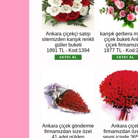
Ankara çiçekçi satışı
karışık gerbera 
sitemizden karışık renkli
çiçek buketi An
güller buketi
çiçek firmamı
1891 TL - Kod:1394
1877 TL - Kod:
Ankara çiçek gönderme
Ankara çiçe
firmamızdan size özel
firmamızdan öz
41 adet gülden
sevgi içinde 36