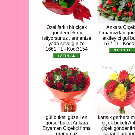
Özel farklı bir çiçek
Ankara Çiçek
göndermek mi
firmamızdan görs
istiyorsunuz , annenize
etkileyici gül b
yada sevdiğinize
1677 TL - Kod:
1661 TL - Kod:3154
gül buketi güzeli en
karışık gerbera 
görsel buket Ankara
çiçek buketi An
Eryaman Çiçekçi firma
çiçek gönder fi
ürünümüz
şahane ürünü