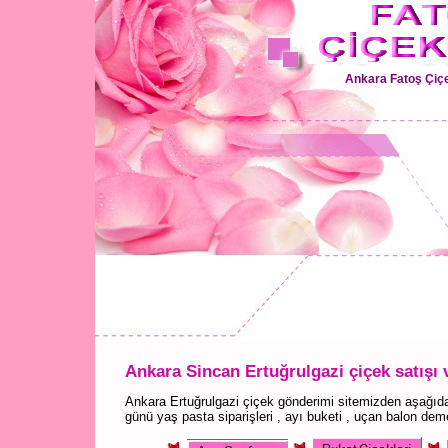
Ankara Fatoş Çiçe
Ankara Sincan Ertuğrulgazi çiçek satışı 
Ankara Ertuğrulgazi çiçek gönderimi sitemizden aşağıdak
günü yaş pasta siparişleri , ayı buketi , uçan balon demet