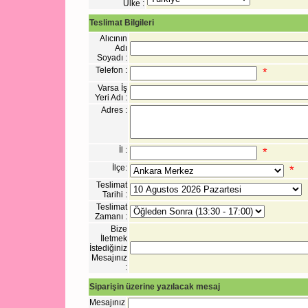
Ülke :
Teslimat Bilgileri
Alıcının
Adı
Soyadı :
Telefon :
*
Varsa İş
Yeri Adı :
Adres :
İl :
*
İlçe:
*
Teslimat
Tarihi :
Teslimat
Zamanı :
Bize
İletmek
İstediğiniz
Mesajınız
:
Siparişin üzerine yazılacak mesaj
Mesajınız