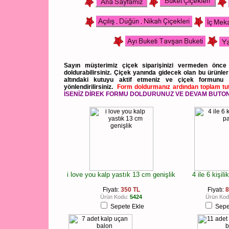
S
ayın müşterimiz çiçek siparişinizi vermeden önce
doldurabilirsiniz. Çiçek yanında gidecek olan bu ürünler
altındaki kutuyu aktif etmeniz ve çiçek formunu
yönlendirilirsiniz.
Form doldurmanız ardından toplam tut
İSENİZ DİREK FORMU DOLDURUNUZ VE DEVAM BUTONU
i love you kalp yastık 13 cm genişlik
4 ile 6 kişil
Fiyatı:
350 TL
Fiyatı:
8
Ürün Kodu:
5424
Ürün Kod
Sepete Ekle
Sepe