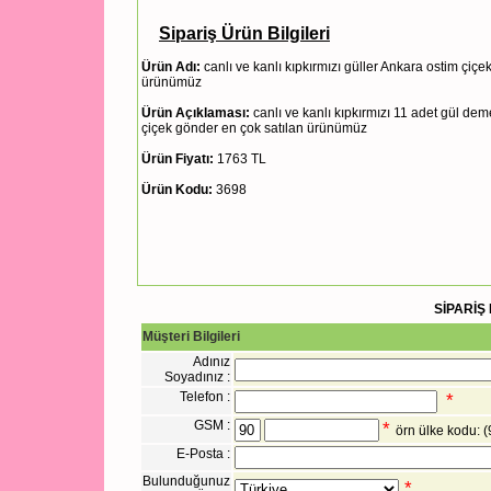
Sipariş Ürün Bilgileri
Ürün Adı:
canlı ve kanlı kıpkırmızı güller Ankara ostim çiçek
ürünümüz
Ürün Açıklaması:
canlı ve kanlı kıpkırmızı 11 adet gül de
çiçek gönder en çok satılan ürünümüz
Ürün Fiyatı:
1763 TL
Ürün Kodu:
3698
SİPARİŞ
Müşteri Bilgileri
Adınız
Soyadınız :
Telefon :
*
GSM :
*
örn ülke kodu: 
E-Posta :
Bulunduğunuz
*