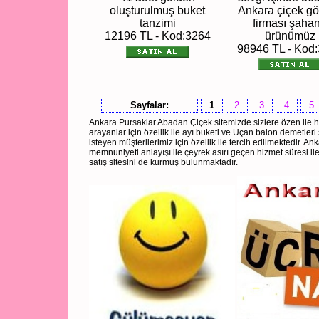
oluşturulmuş buket
Ankara çiçek g
tanzimi
firması şaha
12196 TL - Kod:3264
ürünümüz
98946 TL - Kod
Sayfalar:
1
2
3
4
5
Ankara Pursaklar Abadan Çiçek sitemizde sizlere özen ile ha
arayanlar için özellik ile ayı buketi ve Uçan balon demetle
isteyen müşterilerimiz için özellik ile tercih edilmektedir. Anka
memnuniyeti anlayışı ile çeyrek asırı geçen hizmet süresi il
satış sitesini de kurmuş bulunmaktadır.