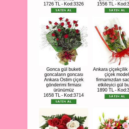
1726 TL - Kod:3326
1556 TL - Kod:
Gonca gül buketi
Ankara çiçekçilik
goncaların goncası
çiçek model
Ankara Ostim çiçek
firmamızdan sa
gönderimi firması
etkileyici gül b
ürünümüz
1890 TL - Kod:
1658 TL - Kod:3714