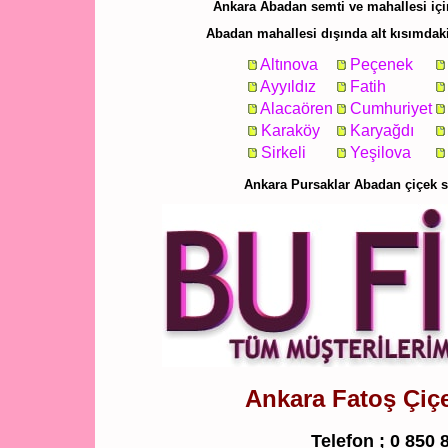
Ankara Abadan semti ve mahallesi için 
Abadan mahallesi dışında alt kısımdaki 
Altınova
Peçenek
Ayyıldız
Fatih
Alacaören
Cumhuriyet
Karaköy
Karyağdı
Sirkeli
Yeşilova
Ankara Pursaklar Abadan çiçek s
Ankara Fatoş Çiçek
Telefon ;
0 850 