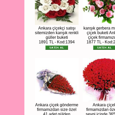
Ankara çiçekçi satışı
karışık gerbera 
sitemizden karışık renkli
çiçek buketi An
güller buketi
çiçek firmamı
1891 TL - Kod:1394
1877 TL - Kod:
Ankara çiçek gönderme
Ankara çiçe
firmamızdan size özel
firmamızdan öz
41 adet gülden
sevgi içinde 36