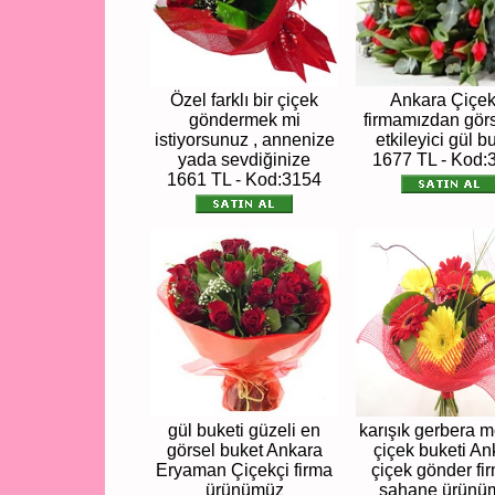
Özel farklı bir çiçek
Ankara Çiçek
göndermek mi
firmamızdan görs
istiyorsunuz , annenize
etkileyici gül b
yada sevdiğinize
1677 TL - Kod:
1661 TL - Kod:3154
gül buketi güzeli en
karışık gerbera 
görsel buket Ankara
çiçek buketi An
Eryaman Çiçekçi firma
çiçek gönder fi
ürünümüz
şahane ürünü